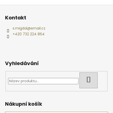
Z
á
Kontakt
p
a
s.migdal
@
email.cz
t
+420 732 224 864
í
Vyhledávání
HLEDAT
Nákupní košík