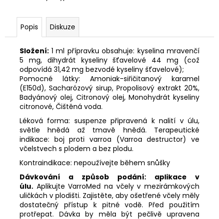
Popis
Diskuze
Složení:
1 ml přípravku obsahuje: kyselina mravenčí
5 mg, dihydrát kyseliny šťavelové 44 mg (což
odpovídá 31,42 mg bezvodé kyseliny šťavelové);
Pomocné látky: Amoniak-siřičitanový karamel
(E150d), Sacharózový sirup, Propolisový extrakt 20%,
Badyánový olej, Citronový olej, Monohydrát kyseliny
citronové, Čištěná voda.
Léková forma: suspenze připravená k nalití v úlu,
světle hnědá až tmavě hnědá. Terapeutické
indikace: boj proti varroa (Varroa destructor) ve
včelstvech s plodem a bez plodu.
Kontraindikace: nepoužívejte během snůšky
Dávkování a způsob podání: aplikace v
úlu.
Aplikujte VarroMed na včely v mezirámkových
uličkách v plodišti. Zajistěte, aby ošetřené včely měly
dostatečný přístup k pitné vodě. Před použitím
protřepat. Dávka by měla být pečlivě upravena