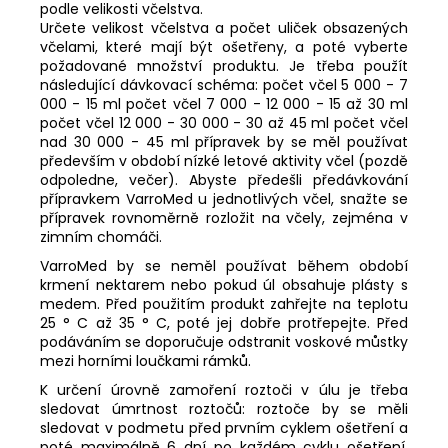
podle velikosti včelstva.
Určete velikost včelstva a počet uliček obsazených
včelami, které mají být ošetřeny, a poté vyberte
požadované množství produktu. Je třeba použít
následující dávkovací schéma: počet včel 5 000 - 7
000 - 15 ml počet včel 7 000 - 12 000 - 15 až 30 ml
počet včel 12 000 - 30 000 - 30 až 45 ml počet včel
nad 30 000 - 45 ml přípravek by se měl používat
především v období nízké letové aktivity včel (pozdě
odpoledne, večer). Abyste předešli předávkování
přípravkem VarroMed u jednotlivých včel, snažte se
přípravek rovnoměrně rozložit na včely, zejména v
zimním chomáči.
VarroMed by se neměl používat během období
krmení nektarem nebo pokud úl obsahuje plásty s
medem. Před použitím produkt zahřejte na teplotu
25 ° C až 35 ° C, poté jej dobře protřepejte. Před
podáváním se doporučuje odstranit voskové můstky
mezi horními loučkami rámků.
K určení úrovně zamoření roztoči v úlu je třeba
sledovat úmrtnost roztočů: roztoče by se měli
sledovat v podmetu před prvním cyklem ošetření a
poté maximálně 6 dní po každém cyklu ošetření.