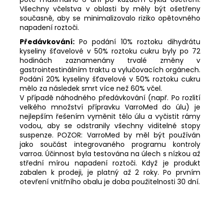
Všechny včelstva v oblasti by měly být ošetřeny
současně, aby se minimalizovalo riziko opětovného
napadení roztoči.
Předávkování:
Po podání 10% roztoku dihydrátu
kyseliny šťavelové v 50% roztoku cukru byly po 72
hodinách zaznamenány trvalé změny v
gastrointestinálním traktu a vylučovacích orgánech.
Podání 20% kyseliny šťavelové v 50% roztoku cukru
mělo za následek smrt více než 60% včel.
V případě náhodného předávkování (např. Po rozlití
velkého množství přípravku VarroMed do úlu) je
nejlepším řešením vyměnit tělo úlu a vyčistit rámy
vodou, aby se odstranily všechny viditelné stopy
suspenze. POZOR: VarroMed by měl být používán
jako součást integrovaného programu kontroly
varroa. Účinnost byla testována na úlech s nízkou až
střední mírou napadení roztoči. Když je produkt
zabalen k prodeji, je platný až 2 roky. Po prvním
otevření vnitřního obalu je doba použitelnosti 30 dní.