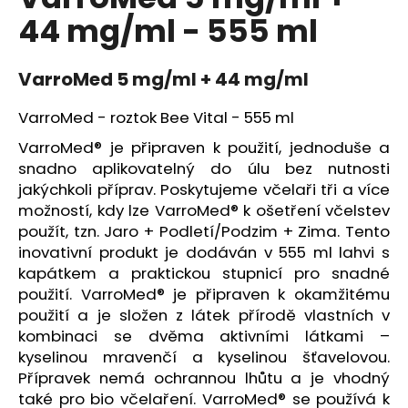
je
a
44 mg/ml - 555 ml
0,0
z
j
5
í
hvězdiček.
VarroMed 5 mg/ml + 44 mg/ml
t
?
VarroMed - roztok Bee Vital - 555 ml
VarroMed® je připraven k použití, jednoduše a
snadno aplikovatelný do úlu bez nutnosti
jakýchkoli příprav. Poskytujeme včelaři tři a více
možností, kdy lze VarroMed® k ošetření včelstev
HLEDAT
použít, tzn. Jaro + Podletí/Podzim + Zima. Tento
inovativní produkt je dodáván v 555 ml lahvi s
kapátkem a praktickou stupnicí pro snadné
D
použití. VarroMed® je připraven k okamžitému
o
použití a je složen z látek přírodě vlastních v
p
kombinaci se dvěma aktivními látkami –
o
kyselinou mravenčí a kyselinou šťavelovou.
r
Přípravek nemá ochrannou lhůtu a je vhodný
u
také pro bio včelaření. VarroMed® se používá k