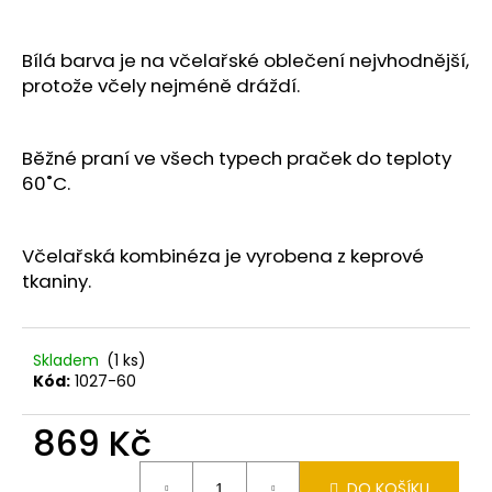
č
u
j
Bílá barva je na včelařské oblečení nejvhodnější,
e
protože včely nejméně dráždí.
m
e
Běžné praní ve všech typech praček do teploty
60˚C.
OSIVO
-
SVAZENKA
VRATIČOLISTÁ
Včelařská kombinéza je vyrobena z keprové
MEVA
tkaniny.
1
KG
199
Kč
Skladem
(1 ks)
Kód:
1027-60
869 Kč
Měrná
DO KOŠÍKU
cena: