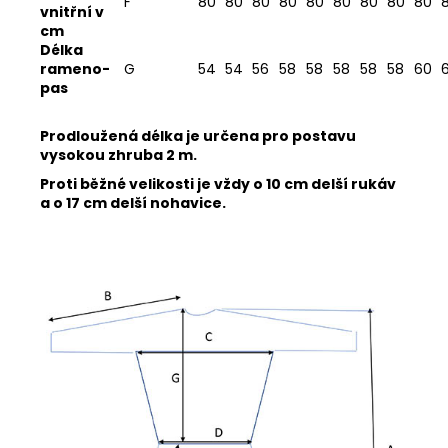
F
80
80
80
80
80
80
80
80
80
vnitřní v
cm
Délka
rameno-
G
54
54
56
58
58
58
58
58
60
pas
Prodloužená délka je určena pro postavu
vysokou zhruba 2 m.
Proti běžné velikosti je vždy o 10 cm delší rukáv
a o 17 cm delší nohavice.