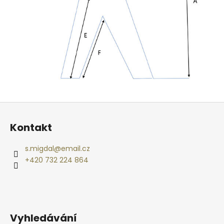
Z
á
Kontakt
p
a
s.migdal
@
email.cz
t
+420 732 224 864
í
Vyhledávání