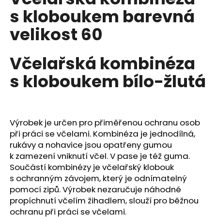
je
a
s kloboukem barevná
0,0
z
j
velikost 60
5
í
hvězdiček.
t
Včelařská kombinéza
?
s kloboukem bílo-žlutá
HLEDAT
Výrobek je určen pro přiměřenou ochranu osob
při práci se včelami. Kombinéza je jednodílná,
rukávy a nohavice jsou opatřeny gumou
D
k zamezení vniknutí včel. V pase je též guma.
o
Součástí kombinézy je včelařský klobouk
p
s ochranným závojem, který je odnímatelný
o
pomocí zipů. Výrobek nezaručuje náhodné
r
propíchnutí včelím žihadlem, slouží pro běžnou
u
ochranu při práci se včelami.