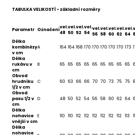
TABULKA VELIKOSTÍ - základní rozměry
vel.
vel.
vel.
vel.
vel.
vel.
vel.
vel.
vel.
v
Parametr
Označení
48
50
52
54
56
58
60
62
64
Délka
kombinézy
A
164
164
168
170
170
170
170
170
173
1
v cm
Délka
rukávu v
B
65
65
65
65
65
65
65
65
65
cm
Obvod
hrudníku
C
60
63
66
66
70
70
73
75
75
1/2 v cm
Obvod
pasu 1/2 v
D
48
50
52
54
56
58
60
62
64
cm
Délka
nohavice
E
110
110
112
112
112
112
112
112
113
1
vnější v cm
Délka
nohavice