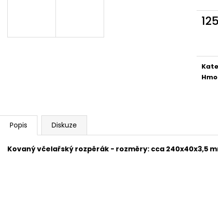
NEJVÝHODNĚJŠÍ SIM DO FOTOPASTI
CVIČNÁ MUNICE –
50GB
LUGER
12
39 Kč
220 Kč
Měr
cena
Kate
Hmo
Popis
Diskuze
Kovaný včelařský rozpěrák - rozměry: cca 240x40x3,5 