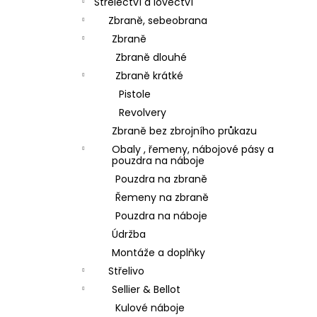
Střelectví a lovectví
Zbraně, sebeobrana
Zbraně
Zbraně dlouhé
Zbraně krátké
Pistole
Revolvery
Zbraně bez zbrojního průkazu
Obaly , řemeny, nábojové pásy a
pouzdra na náboje
Pouzdra na zbraně
Řemeny na zbraně
Pouzdra na náboje
Údržba
Montáže a doplňky
Střelivo
Sellier & Bellot
Kulové náboje