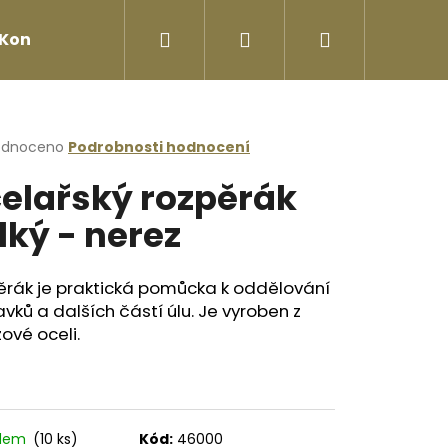
Hledat
Přihlášení
Nákupní
Kontakty
košík
rné
odnoceno
Podrobnosti hodnocení
cení
elařský rozpěrák
ktu
lký - nerez
ček.
ěrák je praktická pomůcka k oddělování
vků a dalších částí úlu. Je vyroben z
ové oceli.
Následující
adem
(10 ks)
Kód:
46000