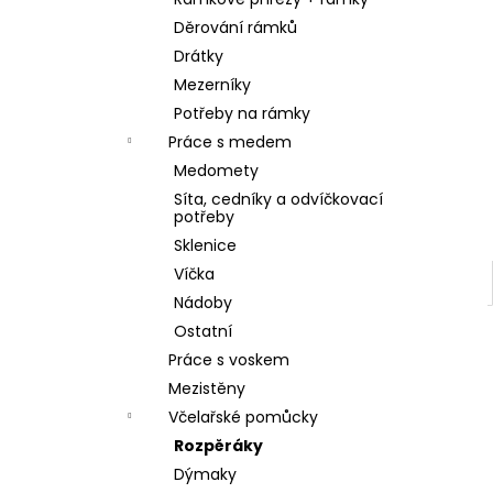
SKLENICE SVAZOVÁ VČELA 770ML BEZ
l
VÍČKA
Děrování rámků
10 Kč
Drátky
Mezerníky
Potřeby na rámky
Práce s medem
Medomety
Síta, cedníky a odvíčkovací
potřeby
Sklenice
Víčka
Nádoby
Ostatní
Práce s voskem
Mezistěny
Včelařské pomůcky
Rozpěráky
Dýmaky