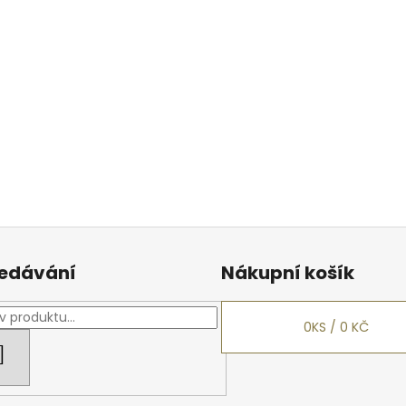
edávání
Nákupní košík
0
KS /
0 KČ
HLEDAT