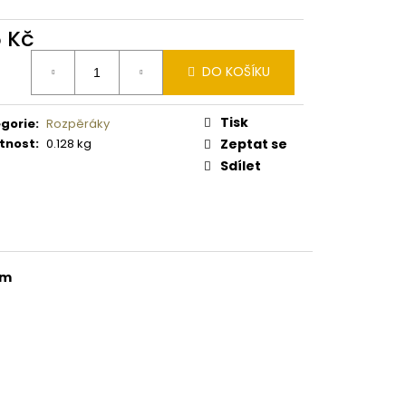
 PISTOLE KAL. .9 MM
5 Kč
ná
DO KOŠÍKU
:
Tisk
gorie
:
Rozpěráky
tnost
:
0.128 kg
Zeptat se
Sdílet
mm