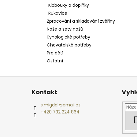
Klobouky a doplňky
Rukavice
Zpracování a skladování zvěřiny
Nože a sety nožů
Kynologické potřeby
Chovatelské potřeby
Pro dětí
Ostatní
Z
á
Kontakt
Vyhl
p
a
s.migdal
@
email.cz
t
+420 732 224 864
í