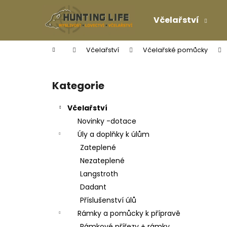
K
Přejít
na
o
Včelařství
obsah
Zpět
Zpět
š
do
do
í
Domů
Včelařství
Včelařské pomůcky
k
obchodu
obchodu
P
o
Kategorie
Přeskočit
s
kategorie
t
Včelařství
r
Novinky -dotace
a
Úly a doplňky k úlům
n
Zateplené
n
Nezateplené
í
Langstroth
p
Dadant
a
Příslušenství úlů
n
Rámky a pomůcky k přípravě
e
Rámkové přířezy + rámky