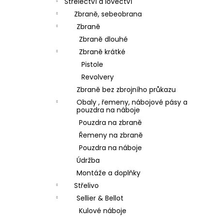
Střelectví a lovectví
Zbraně, sebeobrana
Zbraně
Zbraně dlouhé
Zbraně krátké
Pistole
Revolvery
Zbraně bez zbrojního průkazu
Obaly , řemeny, nábojové pásy a
pouzdra na náboje
Pouzdra na zbraně
Řemeny na zbraně
Pouzdra na náboje
Údržba
Montáže a doplňky
Střelivo
Sellier & Bellot
Kulové náboje