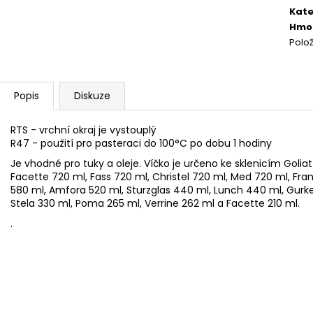
NEJVÝHODNĚJŠÍ SIM DO FOTOPASTI
CVIČNÁ MUNICE –
cena
Kate
50GB
LUGER
Hmo
39 Kč
220 Kč
Polo
Popis
Diskuze
RTS - vrchní okraj je vystouplý
R47 - použití pro pasteraci do 100°C po dobu 1 hodiny
Je vhodné pro tuky a oleje. Víčko je určeno ke sklenicím Golia
Facette 720 ml, Fass 720 ml, Christel 720 ml, Med 720 ml, Fra
580 ml, Amfora 520 ml, Sturzglas 440 ml, Lunch 440 ml, Gurke
Stela 330 ml, Poma 265 ml, Verrine 262 ml a Facette 210 ml.
.