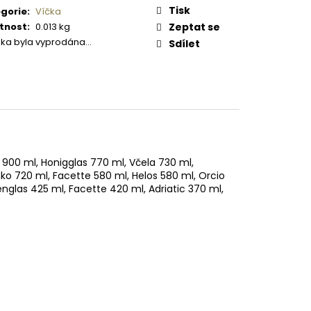
 PISTOLE KAL. .9 MM
:
Tisk
gorie
:
Víčka
tnost
:
0.013 kg
Zeptat se
žka byla vyprodána…
Sdílet
t 900 ml, Honigglas 770 ml, Včela 730 ml,
nko 720 ml, Facette 580 ml, Helos 580 ml, Orcio
nglas 425 ml, Facette 420 ml, Adriatic 370 ml,