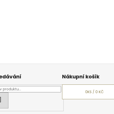
edávání
Nákupní košík
0
KS /
0 KČ
HLEDAT