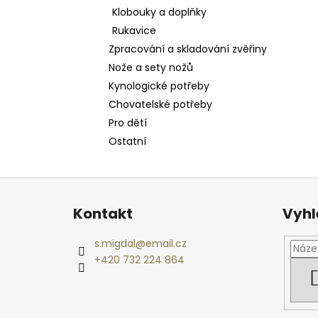
Klobouky a doplňky
Rukavice
Zpracování a skladování zvěřiny
Nože a sety nožů
Kynologické potřeby
Chovatelské potřeby
Pro dětí
Ostatní
Z
á
Kontakt
Vyhl
p
a
s.migdal
@
email.cz
t
+420 732 224 864
í