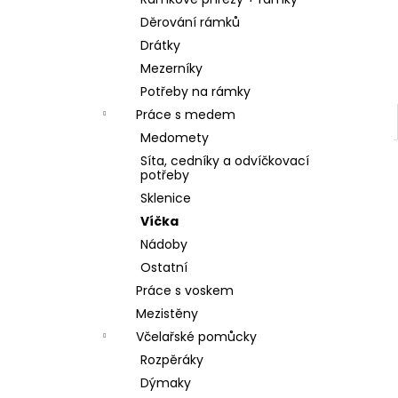
SKLENICE SVAZOVÁ VČELA 770ML BEZ
l
VÍČKA
Děrování rámků
10 Kč
Drátky
Mezerníky
Potřeby na rámky
Práce s medem
Medomety
Síta, cedníky a odvíčkovací
potřeby
Sklenice
Víčka
Nádoby
Ostatní
Práce s voskem
Mezistěny
Včelařské pomůcky
Rozpěráky
Dýmaky