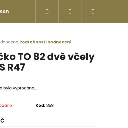
Hledat
Přihlášení
Nákupní
Kontakty
košík
rné
odnoceno
Podrobnosti hodnocení
cení
čko TO 82 dvě včely
ktu
S R47
ček.
ka byla vyprodána…
odáno
Kód:
859
Následující
Kč
ná