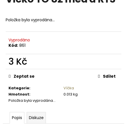
je
a
0,0
z
j
5
Položka byla vyprodána…
í
hvězdiček.
t
?
Vyprodáno
Kód:
861
3 Kč
HLEDAT
Měrná
cena:
Zeptat se
Sdílet
Kategorie
:
Víčka
D
Hmotnost
:
0.013 kg
o
Položka byla vyprodána…
p
o
r
Popis
Diskuze
u