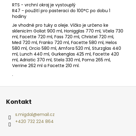
č
RTS - vrchní okraj je vystouplý
u
R47 - použití pro pasteraci do 100°C po dobu 1
j
hodiny
e
Je vhodné pro tuky a oleje. Víčko je určeno ke
m
sklenicím Goliat 900 ml, Honigglas 770 ml, Včela 730
e
ml, Facette 720 ml, Fass 720 ml, Christel 720 ml,
Med 720 ml, Franko 720 ml, Facette 580 ml, Helos
580 ml, Orcio 580 ml, Amfora 520 ml, Sturzglas 440
NEJVÝHODNĚJŠÍ
ml, Lunch 440 ml, Gurkenglas 425 ml, Facette 420
SIM
ml, Adriatic 370 ml, Stela 330 ml, Poma 265 ml,
DO
Verrine 262 ml a Facette 210 ml.
FOTOPASTI
50GB
.
39
Kč
Z
á
Kontakt
p
a
s.migdal
@
email.cz
t
+420 732 224 864
í