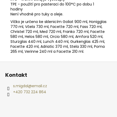
č
TPE - použití pro pasteraci do 100°C po dobu 1
u
hodiny
j
Není vhodné pro tuky a oleje.
e
Víčko je určeno ke sklenicím Goliat 900 ml, Honigglas
m
770 ml, Včela 730 ml, Facette 720 ml, Fass 720 ml,
e
Christel 720 ml, Med 720 ml, Franko 720 ml, Facette
580 ml, Helos 580 ml, Orcio 580 ml, Amfora 520 ml,
Sturzglas 440 ml, Lunch 440 ml, Gurkenglas 425 ml,
CVIČNÁ
Facette 420 ml, Adriatic 370 ml, Stela 330 ml, Poma
MUNICE
265 ml, Verinne 240 ml a Facette 210 ml.
–
PISTOLE
KAL.
Z
.9
á
MM
Kontakt
LUGER
p
220
a
s.migdal
@
email.cz
Kč
t
+420 732 224 864
í