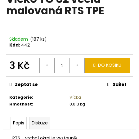
je
a
malovaná RTS TPE
0,0
z
j
5
í
hvězdiček.
t
?
Skladem
(187 ks)
Kód:
442
3 Kč
DO KOŠÍKU
HLEDAT
Měrná
cena:
Zeptat se
Sdílet
Kategorie
:
Víčka
D
Hmotnost
:
0.013 kg
o
p
o
Popis
Diskuze
r
u
RTS - vrchní okraj je vystouplý