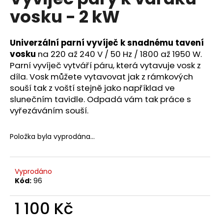
je
a
vosku - 2 kW
0,0
z
j
5
í
hvězdiček.
Univerzální parní vyvíječ k snadnému tavení
t
vosku
na 220 až 240 V / 50 Hz / 1800 až 1950 W.
?
Parní vyvíječ vytváří páru, která vytavuje vosk z
díla. Vosk můžete vytavovat jak z rámkových
souší tak z voští stejně jako například ve
slunečním tavidle. Odpadá vám tak práce s
vyřezáváním souší.
HLEDAT
Položka byla vyprodána…
D
o
Vyprodáno
p
Kód:
96
o
r
1 100 Kč
u