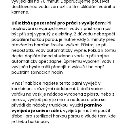
vyvíječi asi na 70 minut. Doporučujeme používat
destilovanou vodu, zamezí se tím ukládání vodního
kamene.
Důležitá upozornění pro práci s vyvíječem:
Při
naplňování a vyprazdňování vody z přístroje musí
být přístroj vypnutý z elektřiny. Z důvodu nebezpečí
popálení horkou párou, je nutné vždy 2 minuty před
otevřením horního šroubu vyčkat. Přístroj se při
nedostatku vody automaticky vypne. Pokud k tomu
dojde, doplňte ihned studenou vodu a přístroj se
automaticky opět zapne. Úplnému vypaření vody z
vyvíječe byste měli předejít a vyloučit ho např.
použitím spínacích hodin.
V naší nabídce najdete tento parní vyvíječ v
kombinaci s různými nádobami. U další variant
vařáku na vosk je nádoba vyrobena z plastu nebo z
nerezu, vyvíječ páry je mimo nádobu a pára se
přivádí do nádoby trubičkou. Využití
parního
vyvíječe je univerzální
, vyvíječ je možné použít
třeba i pro sterilizaci horkou párou a všude tam, kde
je třeba horké páry.