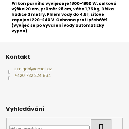
Příkon parního vyvíječe je 1800-1950 W, celková
výška 20 cm, průměr 26 cm, váha 1,75 kg, Délka
hadice 3 metry. Plnění vody do 4,5 l, síťové
zapojení 220-240 V. Ochrana proti přehřátí
(vyvíječ se po vyvaření vody automaticky
vypne).
Z
á
Kontakt
p
a
s.migdal
@
email.cz
t
+420 732 224 864
í
Vyhledávání
HLEDAT