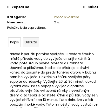
č
Měrná
cena:
u
Zeptat se
Sdílet
j
e
Kategorie
:
Práce s voskem
m
Hmotnost
:
2 kg
e
Položka byla vyprodána…
DIGITÁLNÍ
Popis
Diskuze
SMĚROVÝ
PODAVAČ
KRMIVA
Návod k použití parního vyvíječe: Otevřete šroub v
MOULTRIE
místě přívodu vody do vyvíječe a nalijte 4.5 litrů
PRO
vody, poté šroub pevně zavřete a utáhněte.
HUNTER
Upevněte přiloženou hadici do přístroje a druhý
III
konec do zasuňte do předvrtaného otvoru v bubnu
DIRECTIONAL
parního vyvíječe. Elektrickou šňůru vyvíječe páry
2
zapojte do zásuvky. Vyčkejte 20 až 30 minut, dokud
720
vytéká vosk. Po té odpojte vyvíječ a opatrně
Kč
otevřete vyjměte vytavené rámky s vyvařeným
dílem a za tepla je očistěte. Čtyři a půl litru vody se v
vyvíječ ohřívají cca 10 minut. Tuto dobu lze zkrátit
použitím horké vody. Toto množství vody vystačí ve