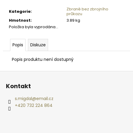
č
u
Zbraně bez zbrojního
Kategorie
:
j
průkazu
e
Hmotnost
:
3.89 kg
m
Položka byla vyprodána…
e
Popis
Diskuze
SKLENICE
SVAZOVÁ
Popis produktu není dostupný
VČELA
770ML
BEZ
Z
VÍČKA
á
10
Kontakt
p
Kč
a
s.migdal
@
email.cz
t
+420 732 224 864
í