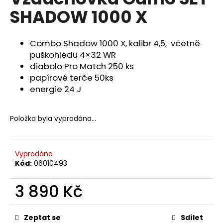
je
a
SHADOW 1000 X
0,0
z
j
5
í
hvězdiček.
Combo Shadow 1000 X, kalibr 4,5, včetně
t
puškohledu 4×32 WR
?
diabolo Pro Match 250 ks
papírové terče 50ks
energie 24 J
HLEDAT
Položka byla vyprodána…
Vyprodáno
D
Kód:
06010493
o
p
3 890 Kč
o
r
Měrná
u
cena:
Zeptat se
Sdílet