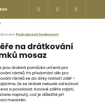
Hledat
Přihlášení
Nákupní
Kontakty
z
košík
rné
odnoceno
Podrobnosti hodnocení
cení
ěře na drátkování
ktu
ámků mosaz
ček.
e jsou drobná pomůcka určená pro
ování rámků. Po předvrtání děr pro
ování rámků se do dírky natlačí zděř -
ajistíme, že se drátek nebude zařezávat
eva a povolovat. Kovové zděře zajistí,
Následující
stane napnutý, což je důležité při
laci mezistěn.