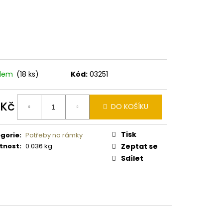
 PISTOLE KAL. .9 MM
adem
(18 ks)
Kód:
03251
 Kč
DO KOŠÍKU
ná
:
Tisk
gorie
:
Potřeby na rámky
tnost
:
0.036 kg
Zeptat se
Sdílet