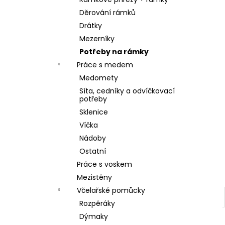
SKLENICE SVAZOVÁ VČELA 770ML BEZ
l
VÍČKA
Děrování rámků
10 Kč
Drátky
Mezerníky
Potřeby na rámky
Práce s medem
Medomety
Síta, cedníky a odvíčkovací
potřeby
Sklenice
Víčka
Nádoby
Ostatní
Práce s voskem
Mezistěny
Včelařské pomůcky
Rozpěráky
Dýmaky