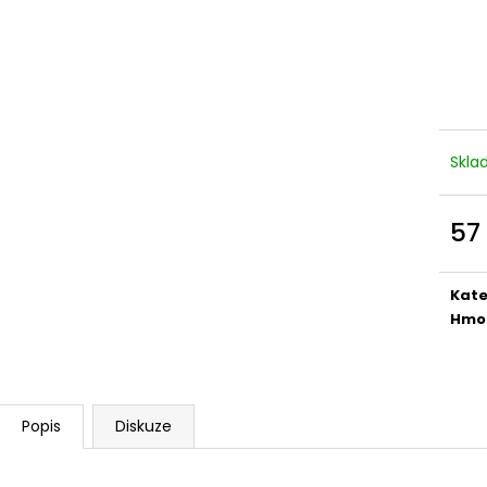
NEJVÝHODNĚJŠÍ SIM DO FOTOPASTI
CVIČNÁ MUNICE –
50GB
LUGER
39 Kč
220 Kč
Skl
57
Měr
cena
Kate
Hmo
Popis
Diskuze