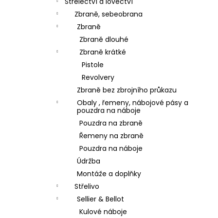
Střelectví a lovectví
Zbraně, sebeobrana
Zbraně
Zbraně dlouhé
Zbraně krátké
Pistole
Revolvery
Zbraně bez zbrojního průkazu
Obaly , řemeny, nábojové pásy a
pouzdra na náboje
Pouzdra na zbraně
Řemeny na zbraně
Pouzdra na náboje
Údržba
Montáže a doplňky
Střelivo
Sellier & Bellot
Kulové náboje