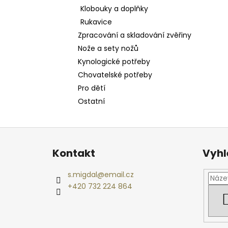
Klobouky a doplňky
Rukavice
Zpracování a skladování zvěřiny
Nože a sety nožů
Kynologické potřeby
Chovatelské potřeby
Pro dětí
Ostatní
Z
á
Kontakt
Vyhl
p
a
s.migdal
@
email.cz
t
+420 732 224 864
í